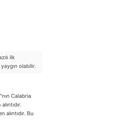
ılı ilk
aygın olabilir.
a"nın Calabria
lıntıdır.
 alıntıdır. Bu