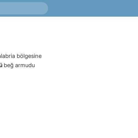
alabria bölgesine
ü
beğ armudu