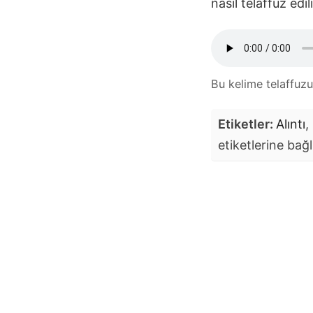
nasıl telaffuz ed
Bu kelime telaffuz
Etiketler:
Alıntı
,
etiketlerine bağl