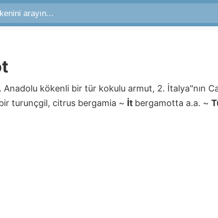
t
. Anadolu kökenli bir tür kokulu armut, 2. İtalya"nın C
ir turunçgil, citrus bergamia
~
İt
bergamotta
a.a.
~
T