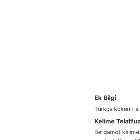
Ek Bilgi
Türkçe kökenli is
Kelime Telaffu
Bergamot
kelimes