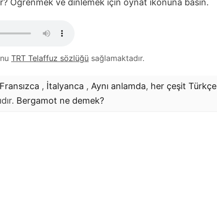
ilir? Öğrenmek ve dinlemek için oynat ikonuna basın.
unu
TRT Telaffuz sözlüğü
sağlamaktadır.
Fransızca
,
İtalyanca
,
Aynı anlamda
,
her çeşit Türkçe
ıdır.
Bergamot
ne demek?