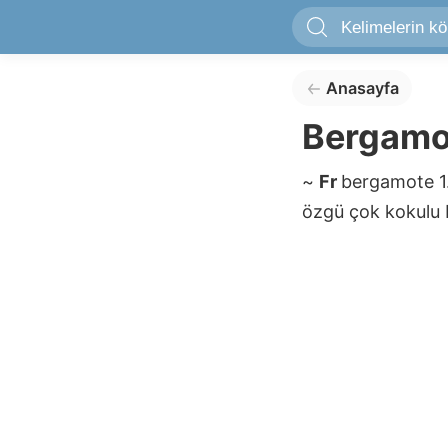
Anasayfa
Bergamo
~
Fr
bergamote
1
özgü çok kokulu b