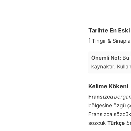
Tarihte En Esk
[ Tıngır & Sinapia
Önemli Not:
Bu k
kaynaktır. Kulla
Kelime Kökeni
Fransızca
berga
bölgesine özgü ço
Fransızca sözcü
sözcük
Türkçe
b