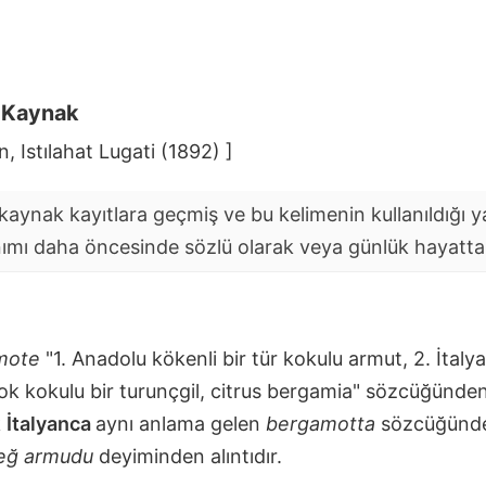
i Kaynak
n, Istılahat Lugati (1892) ]
aynak kayıtlara geçmiş ve bu kelimenin kullanıldığı yaz
nımı daha öncesinde sözlü olarak veya günlük hayatta y
mote
"1. Anadolu kökenli bir tür kokulu armut, 2. İtaly
k kokulu bir turunçgil, citrus bergamia" sözcüğünden a
k
İtalyanca
aynı anlama gelen
bergamotta
sözcüğünden
eğ armudu
deyiminden alıntıdır.