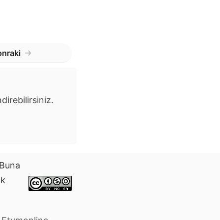
nraki
irebilirsiniz.
. Buna
ak