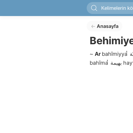
Anasayfa
Behimiy
~
Ar
bahīmiyya ͭ
bahīma ͭ
بهيمة
hay