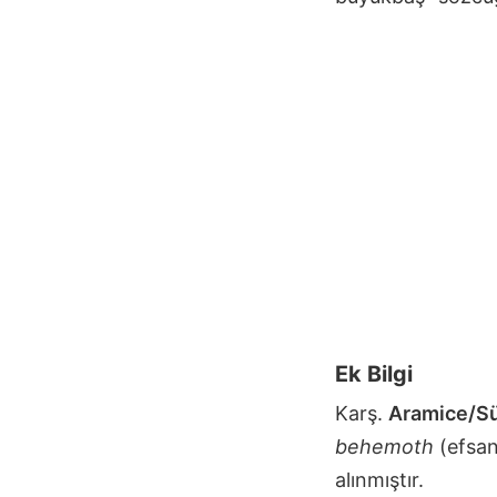
Ek Bilgi
Karş.
Aramice/Sü
behemoth
(efsan
alınmıştır.