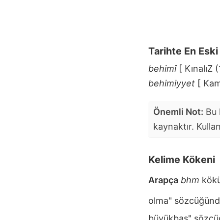
Tarihte En Esk
behimî
[ KınalıZ 
behimiyyet
[ Kam
Önemli Not:
Bu k
kaynaktır. Kulla
Kelime Kökeni
Arapça
bhm
kökü
olma" sözcüğünde
büyükbaş" sözcü