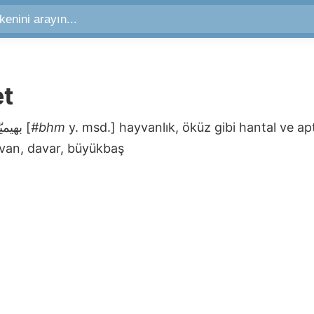
et
بهيميّة
[
#bhm
y. msd.]
hayvanlık, öküz gibi hantal ve a
van, davar, büyükbaş