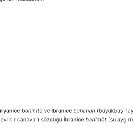
ryanice
bəhīmtā
ve
İbranice
bəhīmah
(büyükbaş ha
evi bir canavar) sözcüğü
İbranice
bəhīmōt
(su aygırı