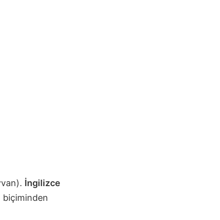
yvan).
İngilizce
) biçiminden