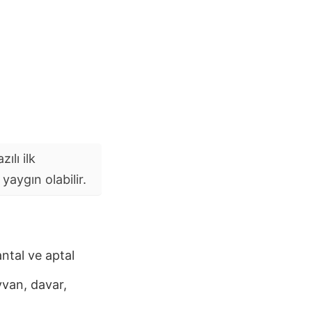
ılı ilk
aygın olabilir.
ntal ve aptal
van, davar,