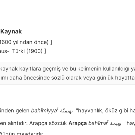
i Kaynak
(1600 yılından önce) ]
us-ı Türki (1900) ]
aynak kayıtlara geçmiş ve bu kelimenin kullanıldığı yaz
nımı daha öncesinde sözlü olarak veya günlük hayatta y
t
nden gelen
bahīmiyya
بهيميّة
"hayvanlık, öküz gibi ha
t
n alıntıdır. Arapça sözcük
Arapça
bahīma
بهيمة
"hay
ğünün masdarıdır.