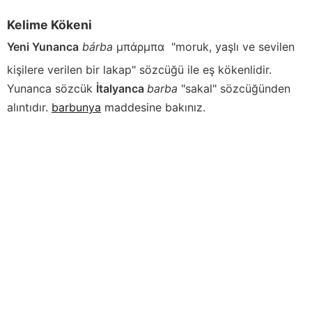
Kelime Kökeni
Yeni Yunanca
bárba
μπάρμπα
"moruk, yaşlı ve sevilen
kişilere verilen bir lakap" sözcüğü ile eş kökenlidir.
Yunanca sözcük
İtalyanca
barba
"sakal" sözcüğünden
alıntıdır.
barbunya
maddesine bakınız.