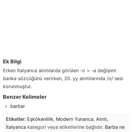
Ek Bilgi
Erken İtalyanca alıntılarda görülen
-o
>
-a
değişimi
banka
sözcüğünü verirken, 20. yy alıntılarında
/o/
sesi
korunmuştur.
Benzer Kelimeler
barbar
Etiketler:
Eşkökenlilik
,
Modern Yunanca
,
Alıntı
,
İtalyanca
kategori veya etiketlerine bağlıdır.
Barba
ne