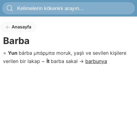
Anasayfa
Barba
=
Yun
bárba
μπάρμπα
moruk, yaşlı ve sevilen kişilere
verilen bir lakap
~
İt
barba
sakal
→
barbunya