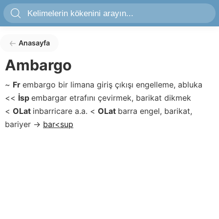
Anasayfa
Ambargo
~
Fr
embargo
bir limana giriş çıkışı engelleme, abluka
<<
İsp
embargar
etrafını çevirmek, barikat dikmek
<
OLat
inbarricare
a.a.
<
OLat
barra
engel, barikat,
bariyer
→
bar<sup