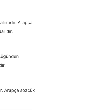
lıntıdır. Arapça
arıdır.
zcüğünden
ır.
ır. Arapça sözcük