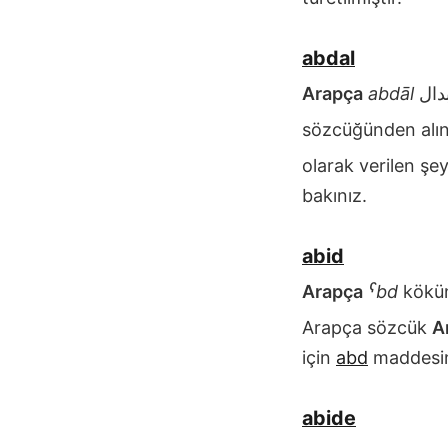
abdal
Arapça
abdāl
sözcüğünden alın
olarak verilen şe
bakınız.
abid
Arapça
ˁbd
kökü
Arapça sözcük
A
için
abd
maddesin
abide