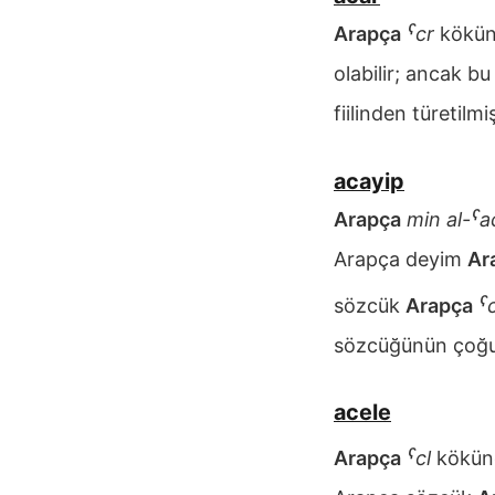
Arapça
ˁcr
kökün
olabilir; ancak b
fiilinden türetilmiş
acayip
Arapça
min al-ˁa
Arapça deyim
Ar
sözcük
Arapça
ˁ
sözcüğünün çoğulu
acele
Arapça
ˁcl
kökün