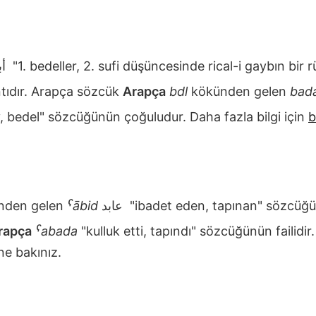
أبدال
"1. bedeller, 2. sufi düşüncesinde rical-i gaybın bir r
tıdır. Arapça sözcük
Arapça
bdl
kökünden gelen
bada
y, bedel" sözcüğünün çoğuludur. Daha fazla bilgi için
b
nden gelen
ˁābid
عابد
"ibadet eden, tapınan" sözcüğün
rapça
ˁabada
"kulluk etti, tapındı" sözcüğünün failidir.
e bakınız.