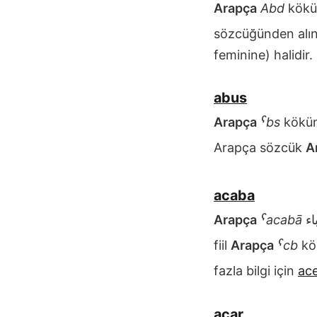
Arapça
Abd
kökü
sözcüğünden alın
feminine) halidir.
abus
Arapça
ˁbs
kökün
Arapça sözcük
A
acaba
Arapça
ˁacabā
fiil
Arapça
ˁcb
kö
fazla bilgi için
ac
acar