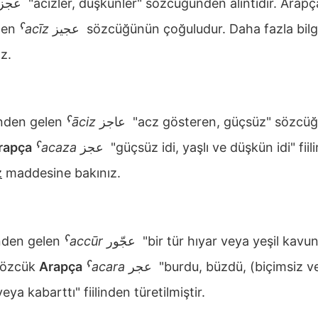
عجزة
"acizler, düşkünler" sözcüğünden alıntıdır. Arap
len
ˁacīz
عجيز
sözcüğünün çoğuludur. Daha fazla bilgi
z.
den gelen
ˁāciz
عاجز
"acz gösteren, güçsüz" sözcüğü
rapça
ˁacaza
عجز
"güçsüz idi, yaşlı ve düşkün idi" fiili
z
maddesine bakınız.
den gelen
ˁaccūr
عجّور
"bir tür hıyar veya yeşil kav
 sözcük
Arapça
ˁacara
عجر
"burdu, büzdü, (biçimsiz ve
eya kabarttı" fiilinden türetilmiştir.