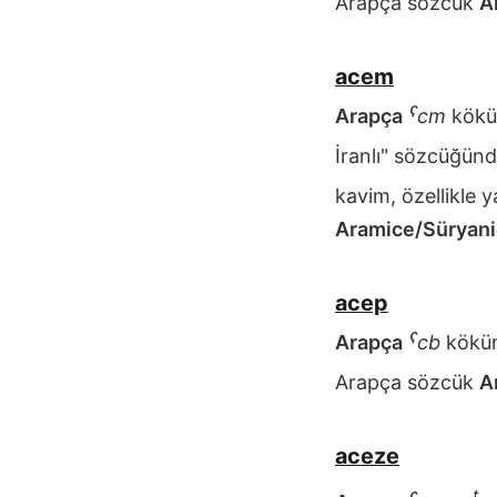
Arapça sözcük
A
acem
Arapça
ˁcm
kökü
İranlı" sözcüğünd
kavim, özellikle 
Aramice/Süryan
acep
Arapça
ˁcb
kökü
Arapça sözcük
A
aceze
t