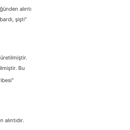
üğünden alıntı
ardı, şişti"
retilmiştir.
lmiştir. Bu
ibesi"
alıntıdır.