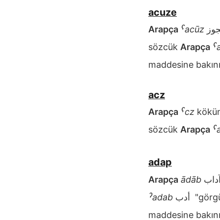
acuze
Arapça
ˁacūz
sözcük
Arapça
ˁ
maddesine bakını
acz
Arapça
ˁcz
kökün
sözcük
Arapça
ˁ
adap
Arapça
ādāb
ˀadab
أدب
"görgü
maddesine bakını