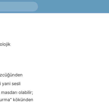
olojik
sözcüğünden
i yani sesli
masdarı olabilir;
urma" kökünden