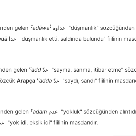
t
nden gelen
ˁadāwa
عداوة
"düşmanlık" sözcüğünden a
adā
عدا
"düşmanlık etti, saldırıda bulundu" fiilinin masd
nden gelen
ˁadd
عدّ
"sayma, sanma, itibar etme" sö
 sözcük
Arapça
ˁadda
عدّ
"saydı, sandı" fiilinin masdarıd
nden gelen
ˁadam
عدم
"yokluk" sözcüğünden alıntıd
عدم
"yok idi, eksik idi" fiilinin masdarıdır.