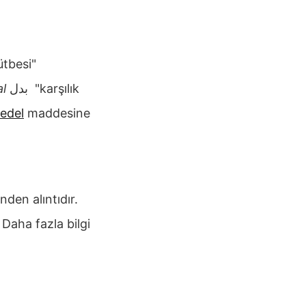
ütbesi"
l
بدل
"karşılık
edel
maddesine
den alıntıdır.
 Daha fazla bilgi