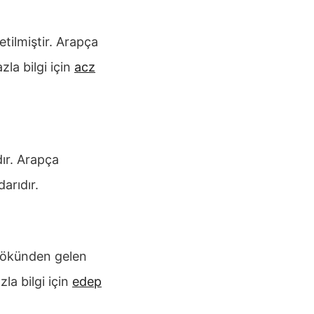
tilmiştir. Arapça
zla bilgi için
acz
ır. Arapça
darıdır.
ökünden gelen
la bilgi için
edep