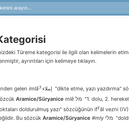
ategorisi
mizdeki
Türeme
kategorisi ile ilgili olan kelimelerin etim
enmiştir, ayrıntıları için kelimeye tıklayın.
nden gelen
imlāˀ
إملاء
"dikte etme, yazı yazdırma" 
 sözcük
Aramice/Süryanice
mlē
מל
"1. dolu, 2. herekel
noktaları doldurulmuş yazı" sözcüğünün ifˁāl vezni (IV) 
eğildir. Bu sözcük
Aramice/Süryanice
#mly
מלי
"dold