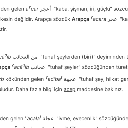
den gelen
aˁcar
أعجر
"kaba, şişman, iri, güçlü" sözc
u kesin değildir. Arapça sözcük
Arapça
ˁacara
عجر
"kab
tir.
cāˀib
من العجائب
"tuhaf şeylerden (biri)" deyiminden tü
apça
ˁacāˀib
عجائب
"tuhaf şeyler" sözcüğünden türeti
t
cb
kökünden gelen
ˁacība
عجيبة
"tuhaf şey, hilkat gar
dur. Daha fazla bilgi için
acep
maddesine bakınız.
t
den gelen
ˁacala
عجلة
"ivme, evecenlik" sözcüğünden 