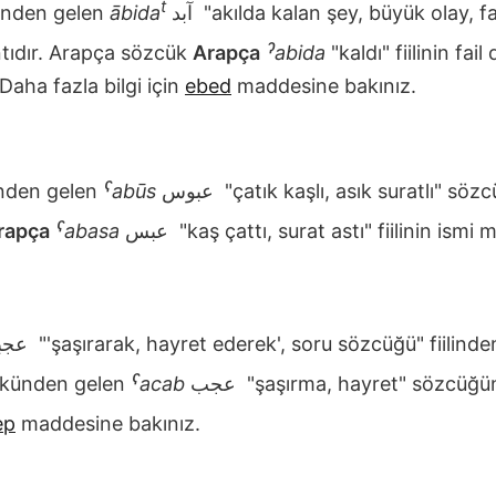
t
nden gelen
ābida
آبد
"akılda kalan şey, büyük olay, f
tıdır. Arapça sözcük
Arapça
ˀabida
"kaldı" fiilinin fai
 Daha fazla bilgi için
ebed
maddesine bakınız.
den gelen
ˁabūs
عبوس
"çatık kaşlı, asık suratlı" söz
rapça
ˁabasa
عبس
"kaş çattı, surat astı" fiilinin ismi 
عجباء
"'şaşırarak, hayret ederek', soru sözcüğü" fiilinden
künden gelen
ˁacab
عجب
"şaşırma, hayret" sözcüğün
ep
maddesine bakınız.