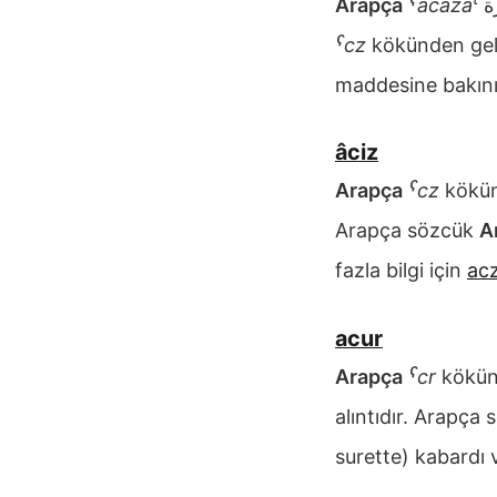
Arapça
ˁacaza
ˁcz
kökünden ge
maddesine bakını
âciz
Arapça
ˁcz
kökün
Arapça sözcük
A
fazla bilgi için
ac
acur
Arapça
ˁcr
kökün
alıntıdır. Arapça
surette) kabardı v