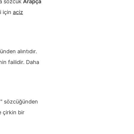
ça sözcük
Arapça
 için
aciz
nden alıntıdır.
nin failidir. Daha
un" sözcüğünden
 çirkin bir