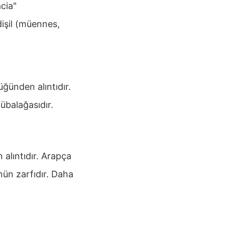
acia"
l dişil (müennes,
cüğünden alıntıdır.
mübalağasıdır.
 alıntıdır. Arapça
ün zarfıdır. Daha