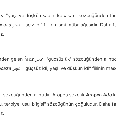
عجوز
"yaşlı ve düşkün kadın, kocakarı" sözcüğünden türe
acaza
عجز
"aciz idi" fiilinin ismi mübalağasıdır. Daha fa
z.
den gelen
ˁacz
عجز
"güçsüzlük" sözcüğünden alıntıd
acaza
عجز
"güçsüz idi, yaşlı ve düşkün idi" fiilinin mas
آداب
sözcüğünden alıntıdır. Arapça sözcük
Arapça
Adb
k
, terbiye, usul bilgisi" sözcüğünün çoğuludur. Daha faz
z.