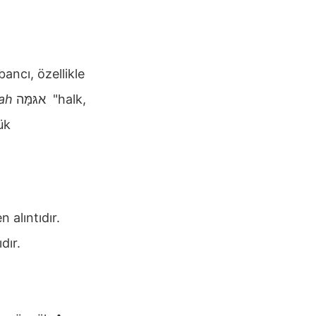
ancı, özellikle
ah
אגּמָּה
"halk,
ük
 alıntıdır.
dır.