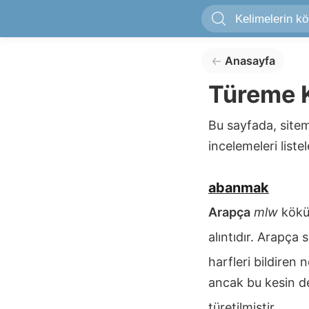
Anasayfa
Türeme
K
Bu sayfada, site
incelemeleri listel
abanmak
Arapça
mlw
kökü
alıntıdır. Arapça
harfleri bildiren 
ancak bu kesin d
türetilmiştir.