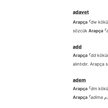
adavet
Arapça
ˁdw
kökü
sözcük
Arapça
ˁ
add
Arapça
ˁdd
kökü
alıntıdır. Arapça
adem
Arapça
ˁdm
kökü
Arapça
ˁadima