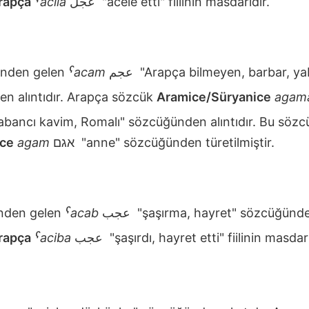
rapça
ˁacila
عجل
"acele etti" fiilinin masdarıdır.
nden gelen
ˁacam
عجم
"Arapça bilmeyen, barbar, yab
en alıntıdır. Arapça sözcük
Aramice/Süryanice
agam
yabancı kavim, Romalı" sözcüğünden alıntıdır. Bu sözc
ice
agam
אגם
"anne" sözcüğünden türetilmiştir.
nden gelen
ˁacab
عجب
"şaşırma, hayret" sözcüğünden
rapça
ˁaciba
عجب
"şaşırdı, hayret etti" fiilinin masdarı