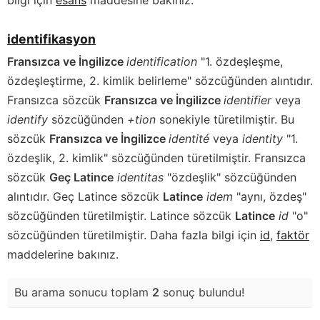
identifikasyon
Fransızca ve İngilizce
identification
"1. özdeşleşme,
özdeşleştirme, 2. kimlik belirleme" sözcüğünden alıntıdır.
Fransızca sözcük
Fransızca ve İngilizce
identifier
veya
identify
sözcüğünden
+tion
sonekiyle türetilmiştir. Bu
sözcük
Fransızca ve İngilizce
identité
veya
identity
"1.
özdeşlik, 2. kimlik" sözcüğünden türetilmiştir. Fransızca
sözcük
Geç Latince
identitas
"özdeşlik" sözcüğünden
alıntıdır. Geç Latince sözcük
Latince
idem
"aynı, özdeş"
sözcüğünden türetilmiştir. Latince sözcük
Latince
id
"o"
sözcüğünden türetilmiştir. Daha fazla bilgi için
id
,
faktör
maddelerine bakınız.
Bu arama sonucu toplam
2
sonuç bulundu!