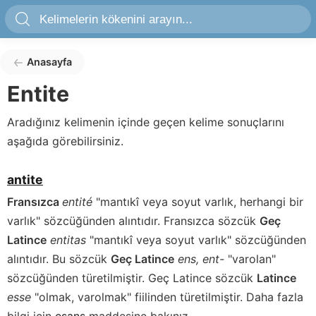
Anasayfa
Entite
Aradığınız kelimenin içinde geçen kelime sonuçlarını
aşağıda görebilirsiniz.
antite
Fransızca
entité
"mantıkî veya soyut varlık, herhangi bir
varlık" sözcüğünden alıntıdır. Fransızca sözcük
Geç
Latince
entitas
"mantıkî veya soyut varlık" sözcüğünden
alıntıdır. Bu sözcük
Geç Latince
ens, ent-
"varolan"
sözcüğünden türetilmiştir. Geç Latince sözcük
Latince
esse
"olmak, varolmak" fiilinden türetilmiştir. Daha fazla
bilgi için
esans
maddesine bakınız.